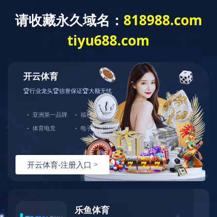
乐鱼官方体育网站
欢迎光临壹凌电池官网
网站地图
联系壹凌
繁體
壹凌动态
你的位置：
乐鱼官方体育网站
>
壹凌动态
> 壹凌动态
壹凌动态
Yilink News Latest