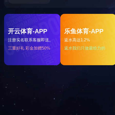
摩拜
上一篇
: 战音
走进壹凌
乐鱼官方体育网站-ley
乐鱼（中国）
走进壹凌
应用分类
乐鱼官方体育网站
应用领域
发展历程
定制类别
团队风采
专利项
生产基地
人才资源