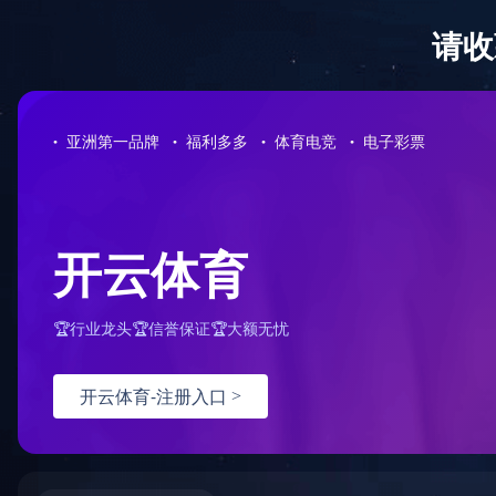
乐鱼官方体育网站
欢迎光临壹凌电池官网
网站乐鱼官方体育网站
乐鱼官方体育网站-
乐鱼官方体育网站-leyu乐鱼（中国）