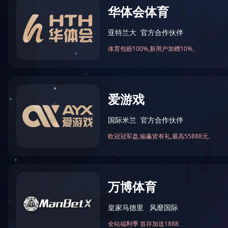
你的位置：
乐鱼官方体育网站
>
成功案例
> 合作伙伴
摩拜
2018-12-16 16:39:38
397