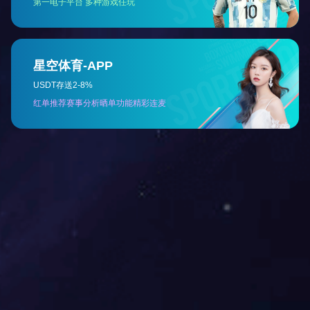
患。
电池组安全、性能好，循环寿命长；
电池组循环寿命高，符合低碳、节能、环保价值理念；
热门产品
18650电池组
18650锂电池组