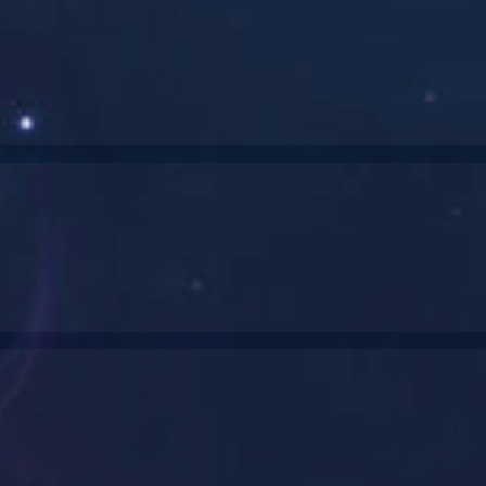
yu乐鱼（中国）
>
应用分类
> 手持设备锂电池
手持设备
品牌：壹凌

加工定制：是

电池类型：聚合
标准电压：3.7V

外型尺寸：8*31
容量：300mAh

适用类型：无人
储存温度：-20℃