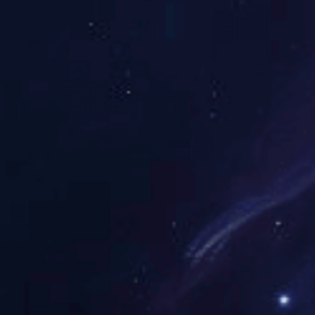
手持设备锂电池
手持设备锂电池
手持设备锂电池