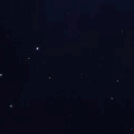
走进壹凌
乐鱼官方体育网站-ley
乐鱼（中国）
走进壹凌
应用分类
乐鱼官方体育网站
应用领域
发展历程
定制类别
团队风采
专利项
生产基地
人才资源