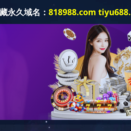
leyu乐鱼（中国）
成功案例
荣誉证书