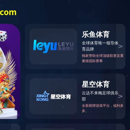
网站地图
联系壹凌
繁體
13428779639
服务电话：
壹凌动态
走进壹凌