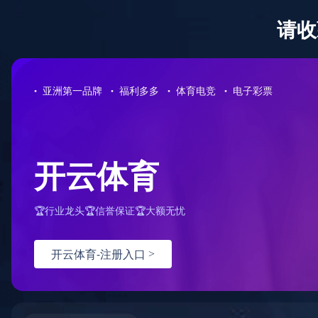
乐鱼官方体育网站
欢迎光临壹凌电池官网
网站乐鱼官方体育网站
乐鱼官方体育网站-
乐鱼官方体育网站-leyu乐鱼（中国）