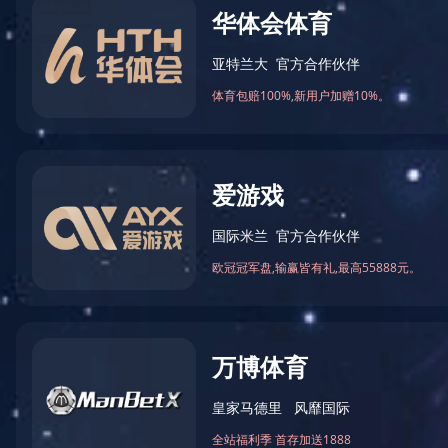
你的位置：
乐鱼官方体育网站
>
壹凌动态
> 壹凌动态
简析锂电池的六大优势
2020-04-08 09:22:55
511