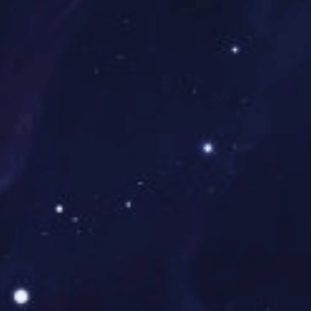
使用寿命如果不发生意外的情况下可以使用6年以上，长达9年
用次数可以达到1500次以上。
往锂电池身上加保护板能使锂电池有一个过充过放的效果。锂
可以达到15-30C充放电的高效应能力，以便汽车上的高强度启
有毒害物质。