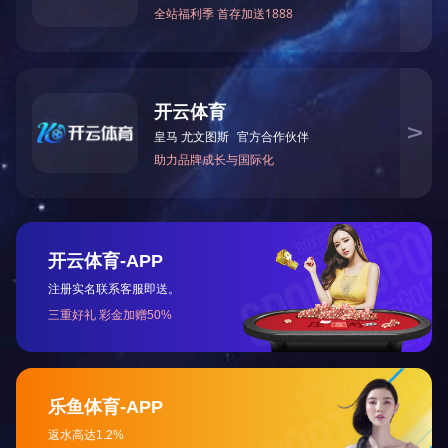
上一篇
下一篇
为您推荐
壹凌Yilink员工生日会
IOTE 2021第十六届国际物联网展·深圳站邀请函
2017壹凌年会
高电压高容量聚合物锂离子电池正式获批量产上市！
2017年10月份优秀员工