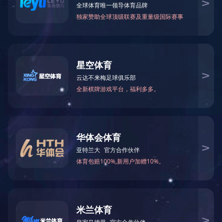
壹凌动态
行业动态
赣州壹凌正式启动啦！
2018-12-13 23:29:50
356
为了更好地发展壹凌的电子产业，壹凌在江西上犹
县斥资购买了一座占地约28000㎡的工业园，创建了属于
自己的工业厂房，成立了赣州壹凌科技有限公司。为了
扩大电池产业的生产规模，壹凌还引进了多个生产设
备，新招了大批一线的工人，把可利用的资源都充分调
动起来。在公司领导的高度关注下、技术人员和设备人
员的精心调试下，生产人员和后勤人员的紧密配合下，
终于在2016年正式投入生产了。