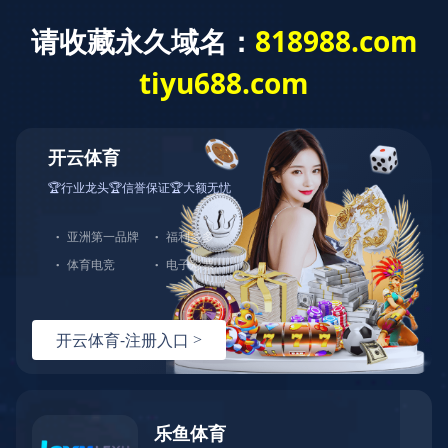
乐鱼官方体育网站
欢迎光临壹凌电池官网
网站地图
联系壹凌
繁體
现在的位置：
乐鱼官方体育网站
>
乐鱼官方体育网站-leyu乐鱼（中
国）
>
应用分类
> 耐高温锂电池